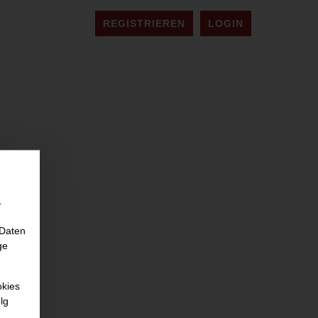
REGISTRIEREN
LOGIN
.
 Daten
ge
okies
lg