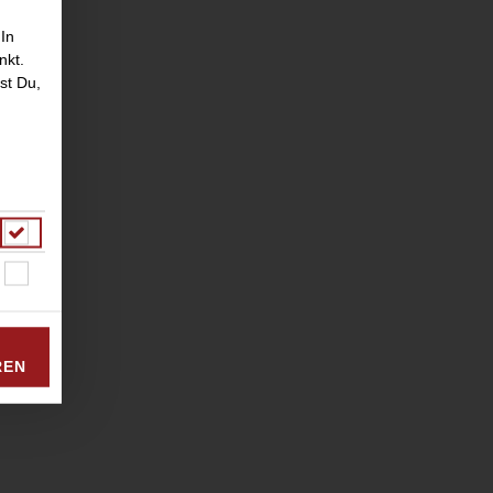
 In
nkt.
st Du,
REN