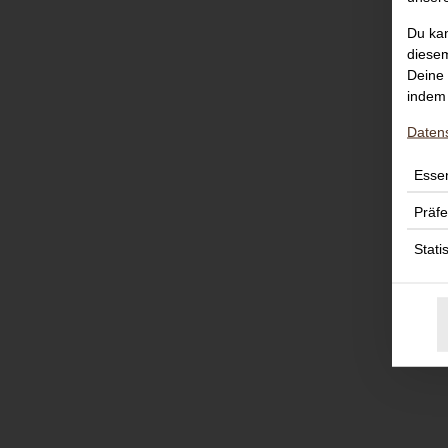
Du kan
diesem
Deine 
indem 
Daten
Essen
Präf
Stati