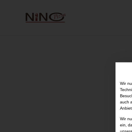
Wir nu
Techni
Besuch
auch a
Anbiet
Wir n
ein, d
unser