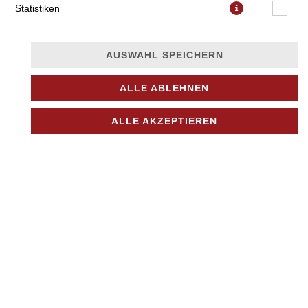
Statistiken
AUSWAHL SPEICHERN
ALLE ABLEHNEN
ALLE AKZEPTIEREN
mit Tomatensauce, Mozzarella, Prosciutto, Knoblauch,
grünem Pfeffer und Oregano
JETZT BESTELLEN
© 2026
Nino Pizza Kurier
Impressum
Datenschutz
Datenschutzeinstellungen
Barrierefreiheit
AGB
Lieferdienstsoftware und Webshop von
SIDES