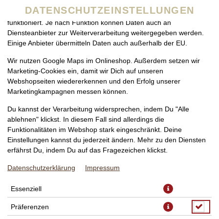
zu betreiben. Technisch essenzielle Cookies werden zwingend
DATENSCHUTZEINSTELLUNGEN
benötigt, damit bei Deinem Besuch unseres Webshops auch alles
funktioniert. Je nach Funktion können Daten auch an
Diensteanbieter zur Weiterverarbeitung weitergegeben werden.
Einige Anbieter übermitteln Daten auch außerhalb der EU.
Wir nutzen Google Maps im Onlineshop. Außerdem setzen wir
Marketing-Cookies ein, damit wir Dich auf unseren
Webshopseiten wiedererkennen und den Erfolg unserer
Marketingkampagnen messen können.
PIZZA PEPE VERDE
Du kannst der Verarbeitung widersprechen, indem Du "Alle
GLUTENFREI NORMAL, Ø
ablehnen" klickst. In diesem Fall sind allerdings die
Funktionalitäten im Webshop stark eingeschränkt. Deine
30CM
Einstellungen kannst du jederzeit ändern. Mehr zu den Diensten
erfährst Du, indem Du auf das Fragezeichen klickst.
Datenschutzerklärung
Impressum
Essenziell
Präferenzen