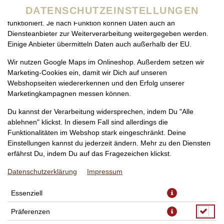
zu betreiben. Technisch essenzielle Cookies werden zwingend
DATENSCHUTZEINSTELLUNGEN
benötigt, damit bei Deinem Besuch unseres Webshops auch alles
funktioniert. Je nach Funktion können Daten auch an
Diensteanbieter zur Weiterverarbeitung weitergegeben werden.
Einige Anbieter übermitteln Daten auch außerhalb der EU.
Wir nutzen Google Maps im Onlineshop. Außerdem setzen wir
Marketing-Cookies ein, damit wir Dich auf unseren
Webshopseiten wiedererkennen und den Erfolg unserer
Marketingkampagnen messen können.
PIZZA VERDE VEGAN KLEIN, Ø
Du kannst der Verarbeitung widersprechen, indem Du "Alle
24CM
ablehnen" klickst. In diesem Fall sind allerdings die
Funktionalitäten im Webshop stark eingeschränkt. Deine
Einstellungen kannst du jederzeit ändern. Mehr zu den Diensten
erfährst Du, indem Du auf das Fragezeichen klickst.
Datenschutzerklärung
Impressum
Essenziell
Präferenzen