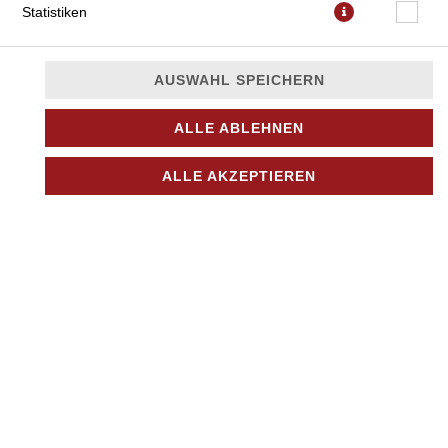
Statistiken
AUSWAHL SPEICHERN
ALLE ABLEHNEN
mit Tomatensauce, veganer Mozzarella, Spinat, Brokkoli und
ALLE AKZEPTIEREN
Oregano
JETZT BESTELLEN
© 2026
Nino Pizza Kurier
Impressum
Datenschutz
Datenschutzeinstellungen
Barrierefreiheit
AGB
Lieferdienstsoftware und Webshop von
SIDES