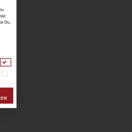
 In
nkt.
st Du,
 Oregano
REN