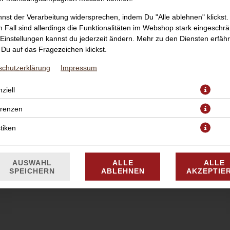
nst der Verarbeitung widersprechen, indem Du "Alle ablehnen" klickst.
 Fall sind allerdings die Funktionalitäten im Webshop stark eingeschrä
Einstellungen kannst du jederzeit ändern. Mehr zu den Diensten erfähr
Du auf das Fragezeichen klickst.
schutzerklärung
Impressum
nsauce, veganer Mozzarella (Laktosefrei), frischen Champignons und
ziell
erenzen
JETZT BESTELLEN
stiken
AUSWAHL
ALLE
ALLE
SPEICHERN
ABLEHNEN
AKZEPTIE