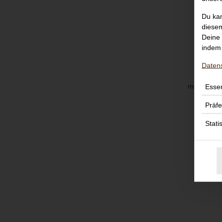
Du kan
diesem
Deine 
indem 
Daten
mit Tomate
Essen
Präf
Stati