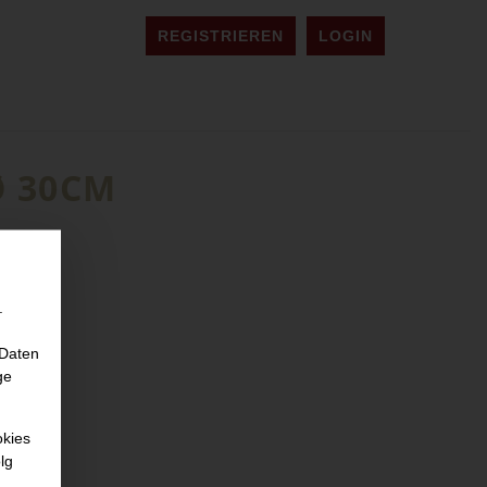
REGISTRIEREN
LOGIN
Ø 30CM
.
 Daten
ge
okies
lg