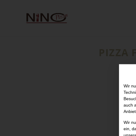
PIZZA
Wir nu
Techni
Besuch
auch a
Anbiet
Wir n
ein, d
unser