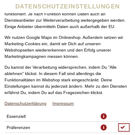
zu betreiben. Technisch essenzielle Cookies werden zwingend
DATENSCHUTZEINSTELLUNGEN
benötigt, damit bei Deinem Besuch unseres Webshops auch alles
funktioniert. Je nach Funktion können Daten auch an
Diensteanbieter zur Weiterverarbeitung weitergegeben werden.
Einige Anbieter übermitteln Daten auch außerhalb der EU.
Wir nutzen Google Maps im Onlineshop. Außerdem setzen wir
Marketing-Cookies ein, damit wir Dich auf unseren
Webshopseiten wiedererkennen und den Erfolg unserer
Marketingkampagnen messen können.
PIZZA ETNA VEGAN FAMILIE,
Du kannst der Verarbeitung widersprechen, indem Du "Alle
Ø 50CM
ablehnen" klickst. In diesem Fall sind allerdings die
Funktionalitäten im Webshop stark eingeschränkt. Deine
Einstellungen kannst du jederzeit ändern. Mehr zu den Diensten
erfährst Du, indem Du auf das Fragezeichen klickst.
Datenschutzerklärung
Impressum
Essenziell
Präferenzen