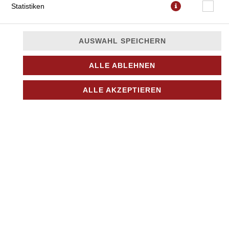
Statistiken
AUSWAHL SPEICHERN
ALLE ABLEHNEN
mit Tomatensauce, veganer Mozzarella, frische Peperoncini,
ALLE AKZEPTIEREN
Oliven und Oregano
JETZT BESTELLEN
© 2026
Nino Pizza Kurier
Impressum
Datenschutz
Datenschutzeinstellungen
Barrierefreiheit
AGB
Lieferdienstsoftware und Webshop von
SIDES