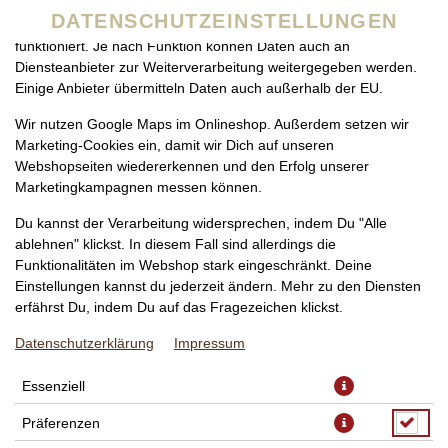
zu betreiben. Technisch essenzielle Cookies werden zwingend
DATENSCHUTZEINSTELLUNGEN
benötigt, damit bei Deinem Besuch unseres Webshops auch alles
funktioniert. Je nach Funktion können Daten auch an
Diensteanbieter zur Weiterverarbeitung weitergegeben werden.
Einige Anbieter übermitteln Daten auch außerhalb der EU.
Wir nutzen Google Maps im Onlineshop. Außerdem setzen wir
Marketing-Cookies ein, damit wir Dich auf unseren
Webshopseiten wiedererkennen und den Erfolg unserer
Marketingkampagnen messen können.
PIZZA MARINARA NORMAL,
Du kannst der Verarbeitung widersprechen, indem Du "Alle
Ø 30CM
ablehnen" klickst. In diesem Fall sind allerdings die
Funktionalitäten im Webshop stark eingeschränkt. Deine
Einstellungen kannst du jederzeit ändern. Mehr zu den Diensten
erfährst Du, indem Du auf das Fragezeichen klickst.
Datenschutzerklärung
Impressum
Essenziell
Präferenzen