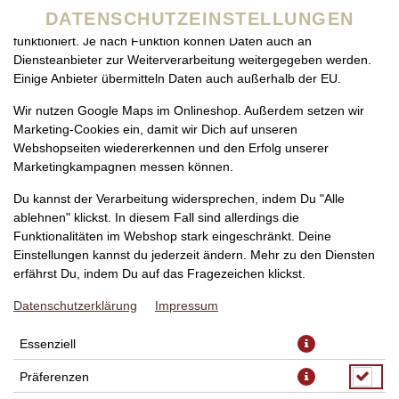
zu betreiben. Technisch essenzielle Cookies werden zwingend
DATENSCHUTZEINSTELLUNGEN
benötigt, damit bei Deinem Besuch unseres Webshops auch alles
funktioniert. Je nach Funktion können Daten auch an
Diensteanbieter zur Weiterverarbeitung weitergegeben werden.
Einige Anbieter übermitteln Daten auch außerhalb der EU.
Wir nutzen Google Maps im Onlineshop. Außerdem setzen wir
Marketing-Cookies ein, damit wir Dich auf unseren
Webshopseiten wiedererkennen und den Erfolg unserer
Marketingkampagnen messen können.
TIRAMISU AL PISTACCHIO
Du kannst der Verarbeitung widersprechen, indem Du "Alle
ablehnen" klickst. In diesem Fall sind allerdings die
Funktionalitäten im Webshop stark eingeschränkt. Deine
Einstellungen kannst du jederzeit ändern. Mehr zu den Diensten
erfährst Du, indem Du auf das Fragezeichen klickst.
Datenschutzerklärung
Impressum
Essenziell
Präferenzen