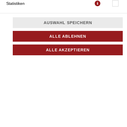
Statistiken
AUSWAHL SPEICHERN
ALLE ABLEHNEN
saftigen Tomatenscheiben, zarte Zwiebeln und herzhafte
Oliven
ALLE AKZEPTIEREN
JETZT BESTELLEN
© 2026
Nino Pizza Kurier
Impressum
Datenschutz
Datenschutzeinstellungen
Barrierefreiheit
AGB
Lieferdienstsoftware und Webshop von
SIDES