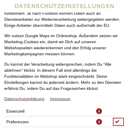
zu betreiben. Technisch essenzielle Cookies werden zwingend
DATENSCHUTZEINSTELLUNGEN
benötigt, damit bei Deinem Besuch unseres Webshops auch alles
funktioniert. Je nach Funktion können Daten auch an
Diensteanbieter zur Weiterverarbeitung weitergegeben werden.
Einige Anbieter übermitteln Daten auch außerhalb der EU.
Wir nutzen Google Maps im Onlineshop. Außerdem setzen wir
Marketing-Cookies ein, damit wir Dich auf unseren
Webshopseiten wiedererkennen und den Erfolg unserer
Marketingkampagnen messen können.
CIPOLLA SALAT
Du kannst der Verarbeitung widersprechen, indem Du "Alle
ablehnen" klickst. In diesem Fall sind allerdings die
Funktionalitäten im Webshop stark eingeschränkt. Deine
Einstellungen kannst du jederzeit ändern. Mehr zu den Diensten
erfährst Du, indem Du auf das Fragezeichen klickst.
Datenschutzerklärung
Impressum
Essenziell
Präferenzen