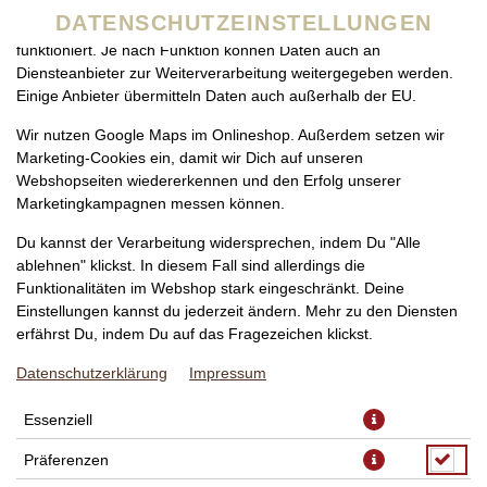
zu betreiben. Technisch essenzielle Cookies werden zwingend
DATENSCHUTZEINSTELLUNGEN
benötigt, damit bei Deinem Besuch unseres Webshops auch alles
funktioniert. Je nach Funktion können Daten auch an
Diensteanbieter zur Weiterverarbeitung weitergegeben werden.
Einige Anbieter übermitteln Daten auch außerhalb der EU.
Wir nutzen Google Maps im Onlineshop. Außerdem setzen wir
Marketing-Cookies ein, damit wir Dich auf unseren
Webshopseiten wiedererkennen und den Erfolg unserer
Marketingkampagnen messen können.
PIZZA GORGONZOLA KLEIN,
Du kannst der Verarbeitung widersprechen, indem Du "Alle
Ø 24CM
ablehnen" klickst. In diesem Fall sind allerdings die
Funktionalitäten im Webshop stark eingeschränkt. Deine
Einstellungen kannst du jederzeit ändern. Mehr zu den Diensten
erfährst Du, indem Du auf das Fragezeichen klickst.
Datenschutzerklärung
Impressum
Essenziell
Präferenzen