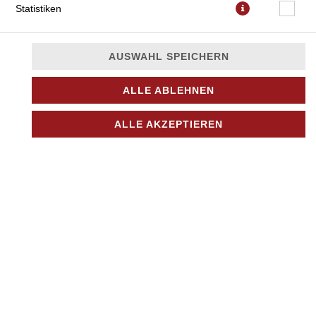
Statistiken
AUSWAHL SPEICHERN
ALLE ABLEHNEN
mit Tomatensauce, Mozzarella, Gorgonzola und Oregano
ALLE AKZEPTIEREN
JETZT BESTELLEN
© 2026
Nino Pizza Kurier
Impressum
Datenschutz
Datenschutzeinstellungen
Barrierefreiheit
AGB
Lieferdienstsoftware und Webshop von
SIDES