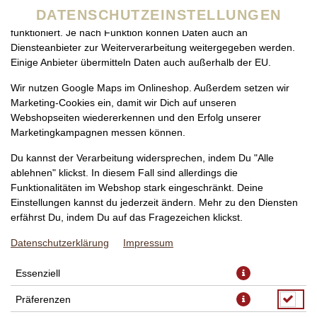
zu betreiben. Technisch essenzielle Cookies werden zwingend
DATENSCHUTZEINSTELLUNGEN
benötigt, damit bei Deinem Besuch unseres Webshops auch alles
funktioniert. Je nach Funktion können Daten auch an
Diensteanbieter zur Weiterverarbeitung weitergegeben werden.
Einige Anbieter übermitteln Daten auch außerhalb der EU.
Wir nutzen Google Maps im Onlineshop. Außerdem setzen wir
Marketing-Cookies ein, damit wir Dich auf unseren
Webshopseiten wiedererkennen und den Erfolg unserer
Marketingkampagnen messen können.
PIZZA MORTADELLA FAMILIE,
Du kannst der Verarbeitung widersprechen, indem Du "Alle
Ø 50CM
ablehnen" klickst. In diesem Fall sind allerdings die
Funktionalitäten im Webshop stark eingeschränkt. Deine
Einstellungen kannst du jederzeit ändern. Mehr zu den Diensten
erfährst Du, indem Du auf das Fragezeichen klickst.
Datenschutzerklärung
Impressum
Essenziell
Präferenzen