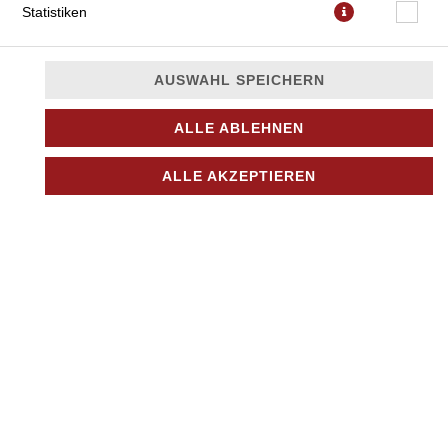
Statistiken
AUSWAHL SPEICHERN
ALLE ABLEHNEN
mit Tomatensauce, Mozzarella, Mortadella, Granella di
ALLE AKZEPTIEREN
Pistacchio und Oregano
JETZT BESTELLEN
© 2026
Nino Pizza Kurier
Impressum
Datenschutz
Datenschutzeinstellungen
Barrierefreiheit
AGB
Lieferdienstsoftware und Webshop von
SIDES