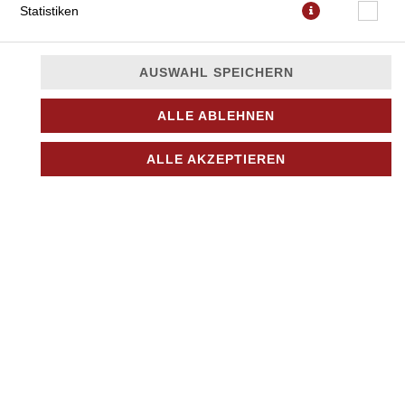
Statistiken
AUSWAHL SPEICHERN
ALLE ABLEHNEN
mit Tomatensauce, Mozzarella, Mortadella, Granella di
ALLE AKZEPTIEREN
Pistacchio und Oregano
JETZT BESTELLEN
© 2026
Nino Pizza Kurier
Impressum
Datenschutz
Datenschutzeinstellungen
Barrierefreiheit
AGB
Lieferdienstsoftware und Webshop von
SIDES