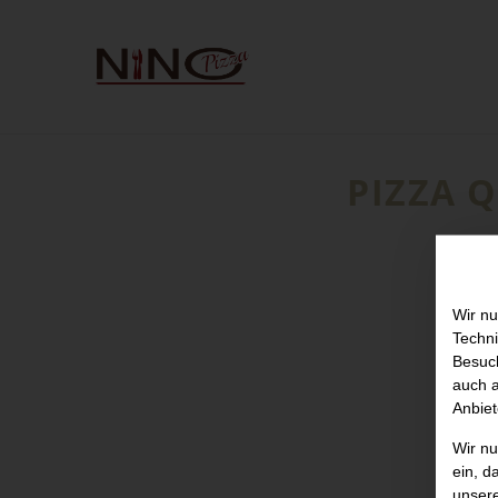
PIZZA 
Wir nu
Techni
Besuch
auch a
Anbiet
Wir n
ein, d
unser