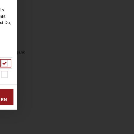
 In
nkt.
st Du,
i und Oregano
REN