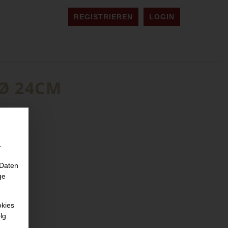
REGISTRIEREN
LOGIN
 Ø 24CM
.
 Daten
ge
okies
lg