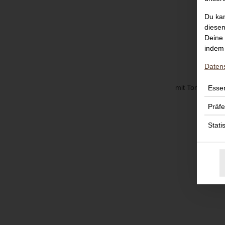
Du kan
diesem
Deine 
indem 
Daten
mit Tomatensau
Essen
Präf
Stati