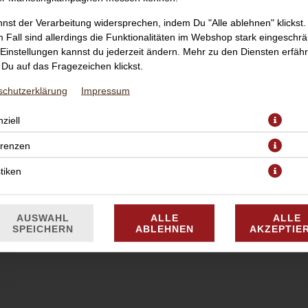
nst der Verarbeitung widersprechen, indem Du "Alle ablehnen" klickst.
 Fall sind allerdings die Funktionalitäten im Webshop stark eingeschrä
Einstellungen kannst du jederzeit ändern. Mehr zu den Diensten erfähr
Du auf das Fragezeichen klickst.
schutzerklärung
Impressum
ce, Mozzarella, Hinterschinken, Champignons, Artischocken, Peperon
ziell
erenzen
JETZT BESTELLEN
stiken
AUSWAHL
ALLE
ALLE
SPEICHERN
ABLEHNEN
AKZEPTIE