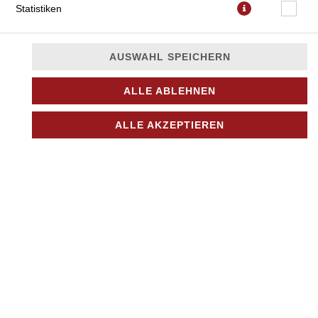
Statistiken
AUSWAHL SPEICHERN
ALLE ABLEHNEN
mit Tomatensauce, Mozzarella, frischen Champignons und
Oregano
ALLE AKZEPTIEREN
JETZT BESTELLEN
© 2026
Nino Pizza Kurier
Impressum
Datenschutz
Datenschutzeinstellungen
Barrierefreiheit
AGB
Lieferdienstsoftware und Webshop von
SIDES