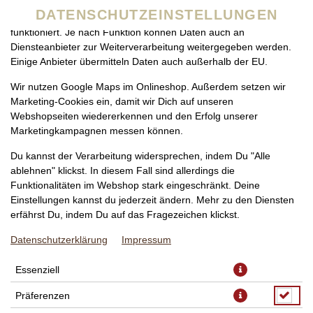
zu betreiben. Technisch essenzielle Cookies werden zwingend
DATENSCHUTZEINSTELLUNGEN
benötigt, damit bei Deinem Besuch unseres Webshops auch alles
funktioniert. Je nach Funktion können Daten auch an
Diensteanbieter zur Weiterverarbeitung weitergegeben werden.
Einige Anbieter übermitteln Daten auch außerhalb der EU.
Wir nutzen Google Maps im Onlineshop. Außerdem setzen wir
Marketing-Cookies ein, damit wir Dich auf unseren
Webshopseiten wiedererkennen und den Erfolg unserer
Marketingkampagnen messen können.
PIZZA FUNGHI KLEIN, Ø 24CM
Du kannst der Verarbeitung widersprechen, indem Du "Alle
ablehnen" klickst. In diesem Fall sind allerdings die
Funktionalitäten im Webshop stark eingeschränkt. Deine
Einstellungen kannst du jederzeit ändern. Mehr zu den Diensten
erfährst Du, indem Du auf das Fragezeichen klickst.
Datenschutzerklärung
Impressum
Essenziell
Präferenzen