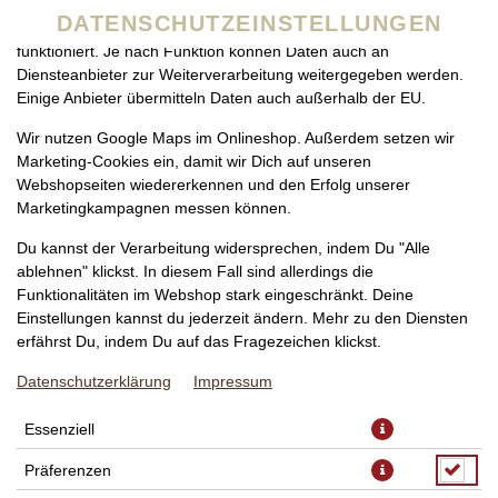
zu betreiben. Technisch essenzielle Cookies werden zwingend
DATENSCHUTZEINSTELLUNGEN
benötigt, damit bei Deinem Besuch unseres Webshops auch alles
funktioniert. Je nach Funktion können Daten auch an
Diensteanbieter zur Weiterverarbeitung weitergegeben werden.
Einige Anbieter übermitteln Daten auch außerhalb der EU.
Wir nutzen Google Maps im Onlineshop. Außerdem setzen wir
Marketing-Cookies ein, damit wir Dich auf unseren
Webshopseiten wiedererkennen und den Erfolg unserer
Marketingkampagnen messen können.
PIZZA MARGHERITA FAMILIE,
Du kannst der Verarbeitung widersprechen, indem Du "Alle
Ø 50CM
ablehnen" klickst. In diesem Fall sind allerdings die
Funktionalitäten im Webshop stark eingeschränkt. Deine
Einstellungen kannst du jederzeit ändern. Mehr zu den Diensten
erfährst Du, indem Du auf das Fragezeichen klickst.
Datenschutzerklärung
Impressum
Essenziell
Präferenzen