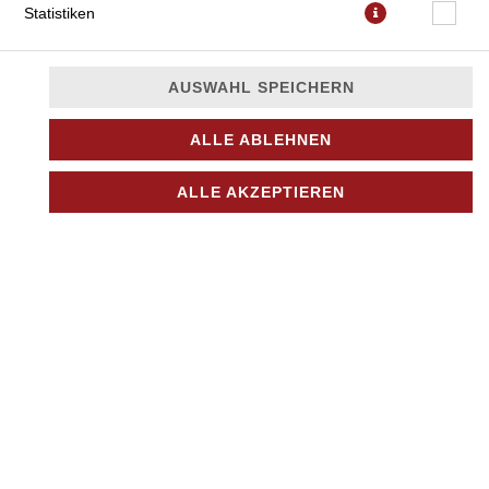
Statistiken
AUSWAHL SPEICHERN
ALLE ABLEHNEN
mit Tomatensauce, Mozzarella und Oregano
ALLE AKZEPTIEREN
Wählen Sie bitte über die "Wunschpizza" die gewünschten
Änderungen für die Margherita aus.
JETZT BESTELLEN
© 2026
Nino Pizza Kurier
Impressum
Datenschutz
Datenschutzeinstellungen
Barrierefreiheit
AGB
Lieferdienstsoftware und Webshop von
SIDES